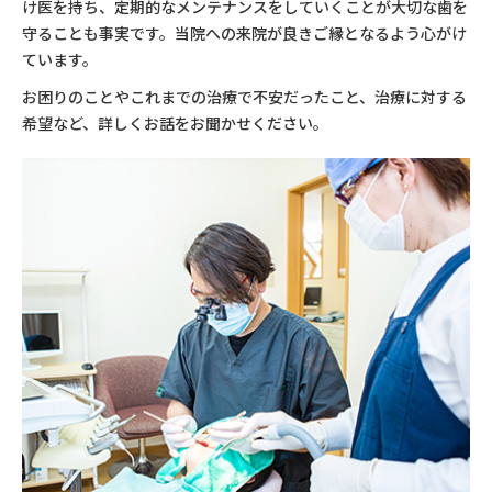
交通アクセス
け医を持ち、定期的なメンテナンスをしていくことが大切な歯を
守ることも事実です。当院への来院が良きご縁となるよう心がけ
ています。
お問い合わせ
お困りのことやこれまでの治療で不安だったこと、治療に対する
希望など、詳しくお話をお聞かせください。
予約のお電話はこちらから
025-265-1466
tel.
（受付時間：9:30-19:00）
〒950-2022
新潟県新潟市西区小針５丁目８－１５